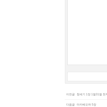
이전글
창세기 1장 1절31절 
다음글
마카베오하 5장