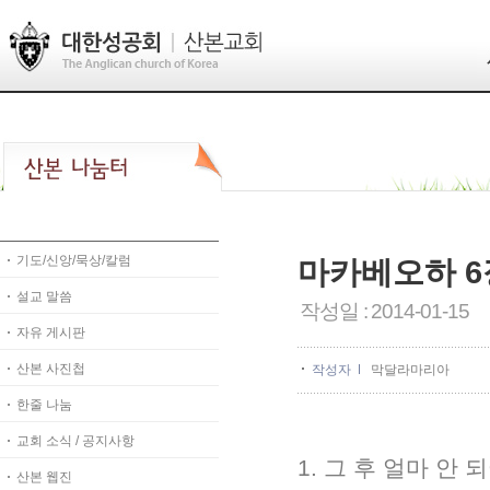
기도/신앙/묵상/칼럼
마카베오하 6
설교 말씀
작성일 : 2014-01-15
자유 게시판
산본 사진첩
작성자
막달라마리아
한줄 나눔
교회 소식 / 공지사항
1. 그 후 얼마 
산본 웹진