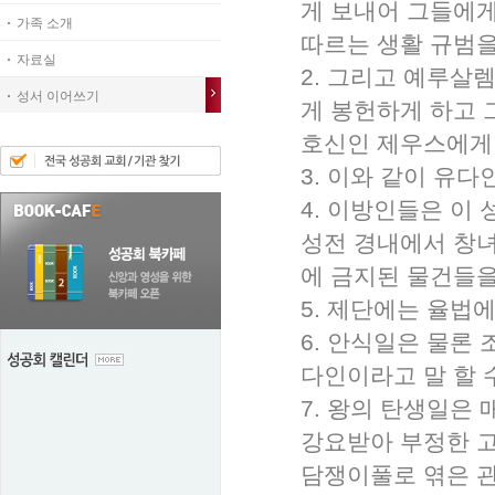
게 보내어 그들에게
가족 소개
따르는 생활 규범을
자료실
2. 그리고 예루살
성서 이어쓰기
게 봉헌하게 하고 
호신인 제우스에게
3. 이와 같이 유다
4. 이방인들은 이
성전 경내에서 창녀
에 금지된 물건들을
5. 제단에는 율법
6. 안식일은 물론
다인이라고 말 할 
7. 왕의 탄생일은
강요받아 부정한 고
담쟁이풀로 엮은 