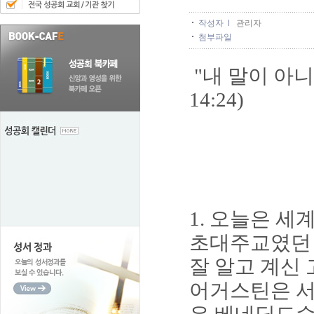
작성자
관리자
첨부파일
"내 말이 아
14:24)
1.
오늘은 세
초대주교였던
잘 알고 계신
어거스틴은 서