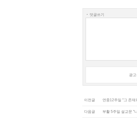
덧글쓰기
광고
이전글
연중12주일 "그 존재와
다음글
부활 5주일 설교문 "나