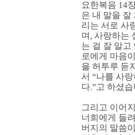
요한복음
14
은 내 말을 잘
리는 서로 사
며
,
사랑하는 
는 걸 잘 알고
로에게 마음이
을 허투루 듣
서
“
나를 사랑
다
.”
고 하셨
그리고 이어
너희에게 들려
버지의 말씀