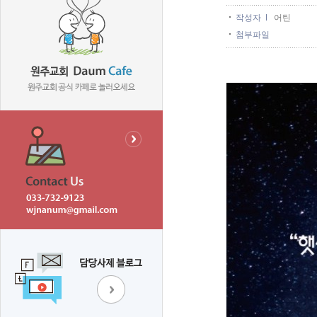
작성자
어틴
첨부파일