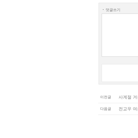
덧글쓰기
사계절 겨
이전글
전교우 여름
다음글