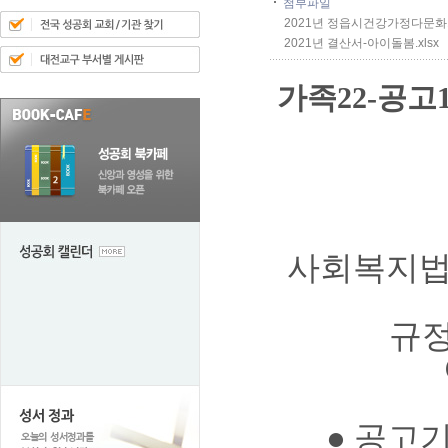
첨부파일
2021년 정읍시건강가정다문화가
2021년 결산서-아이돌봄.xlsx
가족22-공고1
사회복지법
규
●
공고