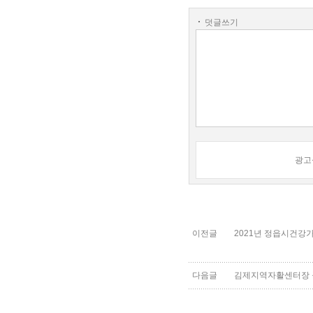
덧글쓰기
광고
이전글
2021년 정읍시건강
다음글
김제지역자활센터장