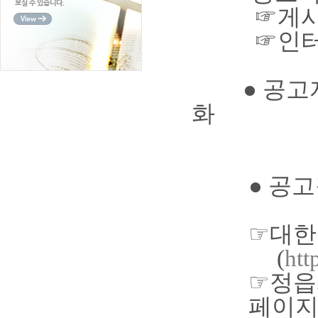
☞게시판
☞인터넷
●
공고
화
가족
● 공고
☞
대
(
htt
☞
정읍
페이