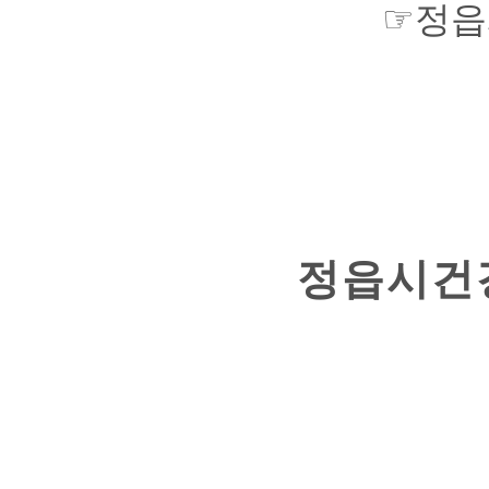
☞
정읍
정읍시건