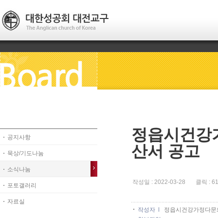
정읍시건강가
공지사항
산서 공고
묵상/기도나눔
소식나눔
작성일 : 2022-03-28 클릭 : 6
포토갤러리
자료실
작성자
정읍시건강가정다문