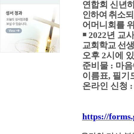
연합회 신년
인하여 취소
어머니회를 
￭
2022
년 교
교회학교 선
오후
2
시에 
준비물
:
마음
이름표
,
필기
온라인 신청
:
https://for