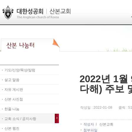
기도/신앙/묵상/칼럼
2022년 1월
설교 말씀
다해) 주보
자유 게시판
산본 사진첩
작성일 : 2022-01-08 클릭 : 5
한줄 나눔
교회 소식 / 공지사항
작성자
산본교회
산본 웹진
첨부파일