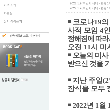
2022.1.9(주님의 세례 - 연중 1
가족 소개
2022.1.9(주님의 세례 - 연중 1주
자료실
￭
코로나
19
의
성서 이어쓰기
사적 모임
4
정해짐에 따라
오전
11
시 미
￭
오늘의 미사
받으신 것을 
￭
지난 주일
(2
장식을 모두
￭
2022
년
1
월