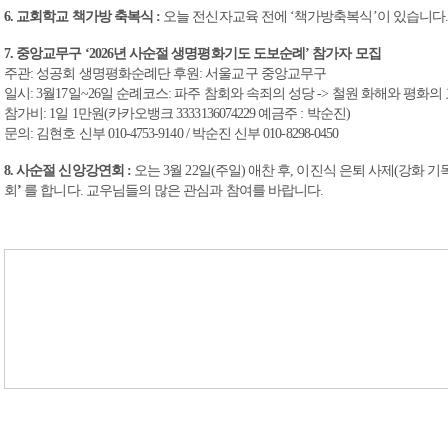
6.
교회학교 책가방 축복식
:
오늘 전신자교육 전에
‘
책가방축복식
’
이 있습니다
7.
중앙교무구
‘2026
년 사순절 생명평화기도 도보순례
’
참가자 모집
주관
:
성공회 생명평화순례단 후원
:
서울교구 중앙교무구
일시
: 3
월
17
일
~26
일
순례코스
:
파주 참회와 속죄의 성당
->
철원 화해와 평화의
참가비
: 1
일
1
만원
(
카카오뱅크
3333136074229
예금주
:
박순진
)
문의
:
김현호 신부
010-4753-9140 /
박순진 신부
010-8298-0450
8.
사순절 신앙강연회
:
오는
3
월
22
일
(
주일
)
애찬 후
,
이진식 은퇴 사제
(
강화 기
회
’
를 합니다
.
교우님들의 많은 관심과 참여를 바랍니다
.