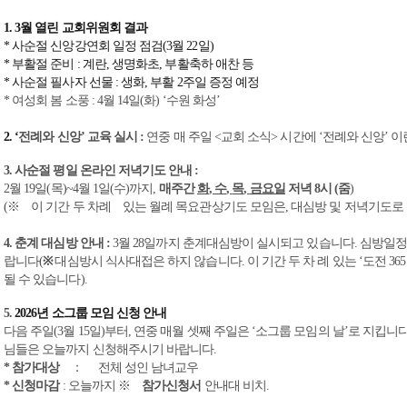
1. 3
월 열린 교회위원회 결과
*
사순절 신앙강연회 일정 점검
(3
월
22
일
)
*
부활절 준비
:
계란
,
생명화초
,
부활축하 애찬 등
*
사순절 필사자 선물
:
생화
,
부활
2
주일 증정 예정
*
여성회 봄 소풍
: 4
월
14
일
(
화
) ‘
수원 화성
’
2. ‘
전례와 신앙
’
교육 실시
:
연중 매 주일
<
교회 소식
>
시간에
‘
전례와 신앙
’
이
3.
사순절 평일 온라인 저녁기도 안내
:
2
월
19
일
(
목
)~4
월
1
일
(
수
)
까지
,
매주간
화
,
수
,
목
,
금요일
저녁
8
시
(
줌
)
(
※
이 기간 두 차례
있는 월례 목요관상기도 모임은
,
대심방 및 저녁기도로
4.
춘계 대심방 안내
:
3
월
28
일까지 춘계대심방이 실시되고 있습니다
.
심방일정
랍니다
(
※
대심방시 식사대접은 하지 않습니다
.
이 기간 두 차 례 있는
‘
도전
36
될 수 있습니다
).
5.
2026
년 소그룹 모임 신청 안내
다음 주일
(3
월
15
일
)
부터
,
연중 매월 셋째 주일은
‘
소그룹 모임의 날
’
로 지킵니
님들은 오늘까지 신청해주시기 바랍니다
.
*
참가대상
：
전체 성인 남녀교우
*
신청마감
:
오늘까지
※
참가신청서
안내대 비치
.