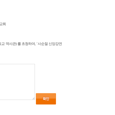
.
 교회
독교 역사관
)
를 초청하여
, ‘
사순절 신앙강연