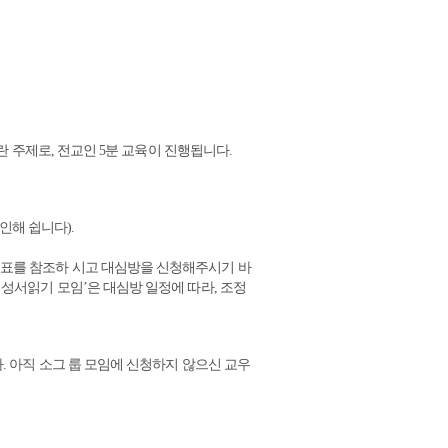
란 주제로
,
전교인
5
분 교육이 진행됩니다
.
 인해 쉽니다
).
표를 참조하 시고 대심방을 신청해주시기 바
5
성서읽기 모임
’
은 대심방 일정에 따라
,
조정
다
.
아직 소그 룹 모임에 신청하지 않으신 교우