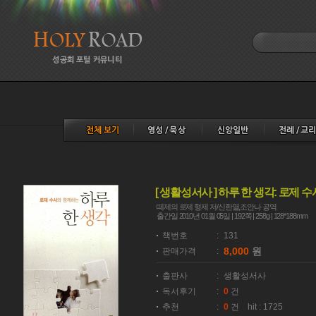
[ 생활성서사 ] 하루 한 생각: 로제
떼제의 로제 형제 저/신한열,조안나 공역
출간일 2010년 01월 05일 | 192쪽 | 258g | 128*188mm
책번호
:
131
8,000
원
판매가격
:
출판사
:
생활성서사
독서후기
:
0
건
추천
:
0
건 hit : 1725