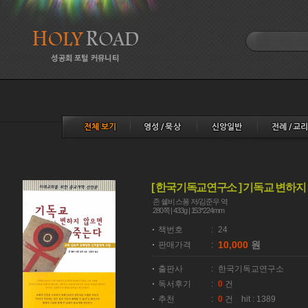
[ 한국기독교연구소 ] 기독교 변하지
존 쉘비 스퐁 저/김준우 역
280쪽 | 433g | 153*224mm
책번호
:
24
10,000
원
판매가격
:
출판사
:
한국기독교연구소
독서후기
:
0
건
추천
:
0
건 hit : 1389