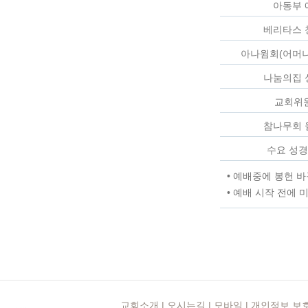
아동부 
베리타스 
아나윔회(어머니
나눔의집 
교회위
참나무회 
수요 성경
• 예배중에 봉헌 
• 예배 시작 전에
교회소개
|
오시는길
|
모바일
|
개인정보 보