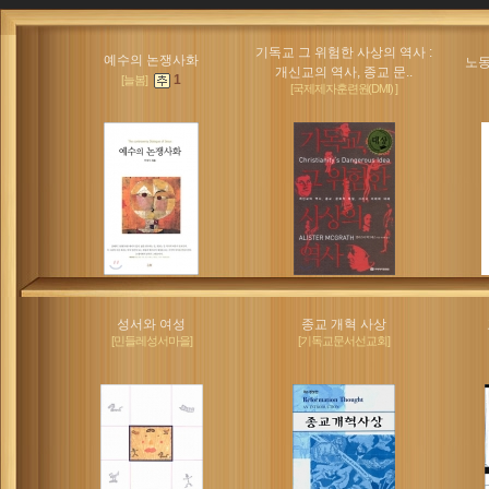
기독교 그 위험한 사상의 역사 :
예수의 논쟁사화
노동
개신교의 역사, 종교 문..
1
[늘봄]
[국제제자훈련원(DMI) ]
성서와 여성
종교 개혁 사상
[민들레성서마을]
[기독교문서선교회]