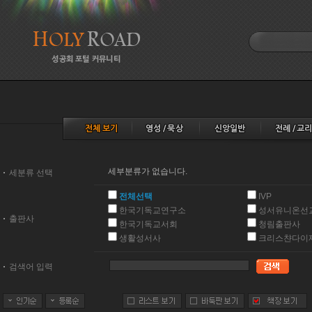
세부분류가 없습니다.
세분류 선택
전체선택
IVP
한국기독교연구소
성서유니온선
출판사
한국기독교서회
청림출판사
생활성서사
크리스챤다이
검색어 입력