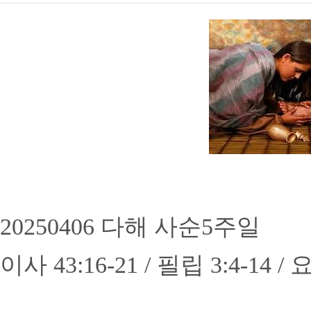
20250406
다해 사순
5
주일
이사
43:16-21 /
필립
3:4-14 /