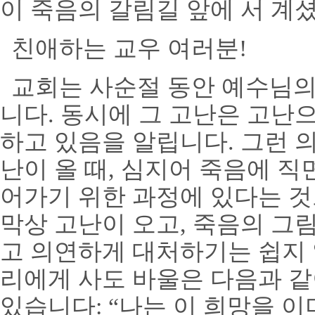
이 죽음의 갈림길 앞에 서 계
친애하는 교우 여러분
!
교회는 사순절 동안 예수님
니다
.
동시에 그 고난은 고난
하고 있음을 알립니다
.
그런 
난이 올 때
,
심지어 죽음에 직
어가기 위한 과정에 있다는 
막상 고난이 오고
,
죽음의 그림
고 의연하게 대처하기는 쉽지
리에게 사도 바울은 다음과 
있습니다
:
“
나는 이 희망을 이