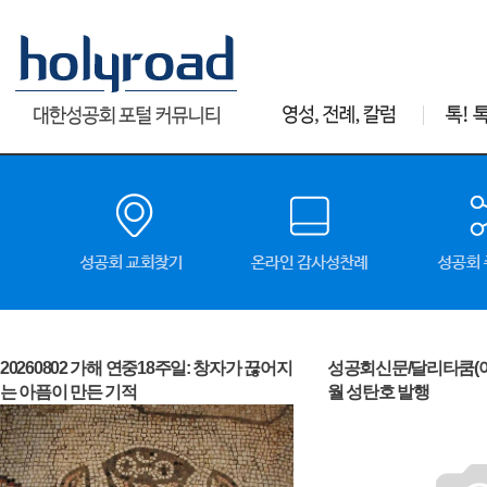
20260802 가해 연중18주일: 창자가 끊어지
성공회신문/달리타쿰(여성
는 아픔이 만든 기적
월 성탄호 발행