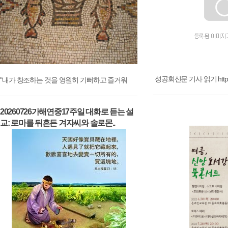
성공회신문 기사 읽기 https:/
"내가 창조하는 것을 영원히 기뻐하고 즐거워
20260726가해연중17주일 대화로 듣는 설
교: 로마를 뒤흔든 겨자씨와 솔로몬..