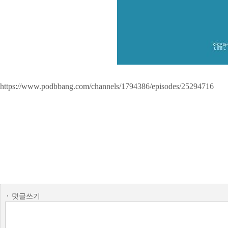
https://www.podbbang.com/channels/1794386/episodes/25294716
덧글쓰기