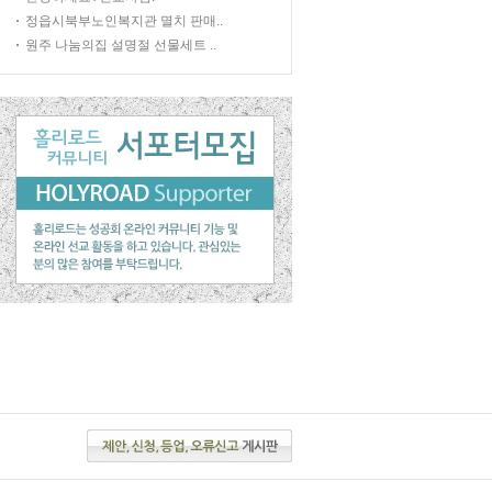
정읍시북부노인복지관 멸치 판매..
원주 나눔의집 설명절 선물세트 ..