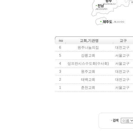
no
교회,기관명
교구
6
원주나눔의집
대전교구
5
강릉교회
서울교구
4
성프란시스수도회(수사회)
서울교구
3
원주교회
대전교구
2
태백교회
대전교구
1
춘천교회
서울교구