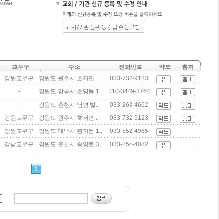
교무구
주소
전화번호
약도
홈피
강원교무구
강원도 원주시 호저면 ..
033-732-9123
-
강원도 강릉시 초당동 1..
010-3449-3764
-
강원도 춘천시 남면 발..
033-263-4662
강원교무구
강원도 원주시 호저면 ..
033-732-9123
강원교무구
강원도 태백시 황지동 1..
033-552-4965
강남교무구
강원도 춘천시 중앙로 3..
033-254-4082
1