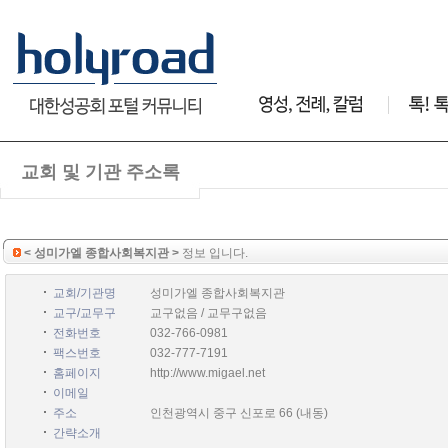
교회 및 기관 주소록
< 성미가엘 종합사회복지관 >
정보 입니다.
교회/기관명
성미가엘 종합사회복지관
교구/교무구
교구없음 / 교무구없음
전화번호
032-766-0981
팩스번호
032-777-7191
홈페이지
http://www.migael.net
이메일
주소
인천광역시 중구 신포로 66 (내동)
간략소개