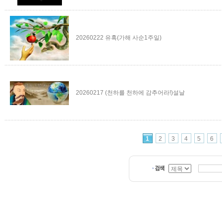
20260222 유혹(가해 사순1주일)
20260217 (천하를 천하에 감추어라!)설날
1
2
3
4
5
6